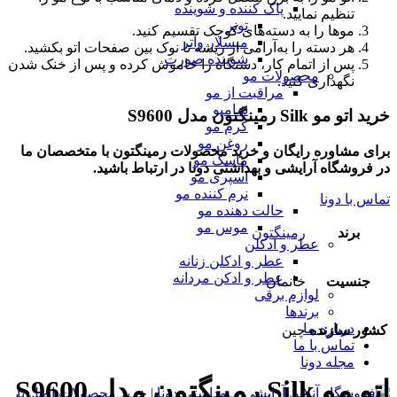
پاک کننده و شوینده
تنظیم نمایید.
تونر
موها را به دسته‌های کوچک تقسیم کنید.
میسلار واتر
هر دسته را به‌آرامی از ریشه تا نوک بین صفحات اتو بکشید.
شوینده صورت
پس از اتمام کار، دستگاه را خاموش کرده و پس از خنک شدن
محصولات مو
نگهداری کنید.
مراقبت از مو
شامپو
خرید اتو مو Silk رمینگتون مدل S9600
کرم مو
روغن مو
برای مشاوره رایگان و خرید محصولات رمینگتون با متخصصان ما
ماسک مو
در فروشگاه آرایشی و بهداشتی دونا در ارتباط باشید.
اسپری مو
نرم کننده مو
تماس با دونا
حالت دهنده مو
موس مو
برند
رمینگتون
عطر و ادکلن
عطر و ادکلن زنانه
عطر و ادکن مردانه
جنسیت
خانمان
لوازم برقی
برندها
درباره ما
کشور سازنده
چین
تماس با ما
مجله دونا
اتو مو Silk رمینگتون مدل S9600