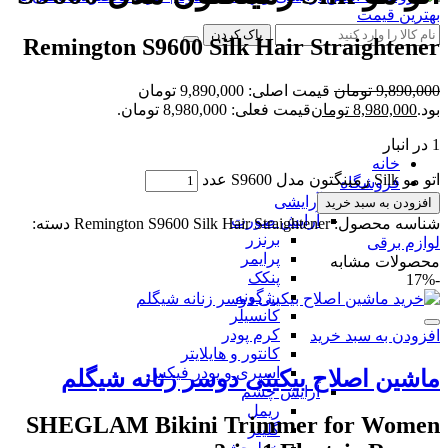
پاک کردن
Remington S9600 Silk Hair Straightener
9,890,000
تومان
قیمت اصلی: 9,890,000 تومان
بود.
8,980,000
تومان
قیمت فعلی: 8,980,000 تومان.
1 در انبار
خانه
اتو مو Silk رمینگتون مدل S9600 عدد
فروشگاه
لوازم آرایشی
افزودن به سبد خرید
آرایش صورت
شناسه محصول:
Remington S9600 Silk Hair Straightener
دسته:
برنزر
لوازم برقی
پرایمر
محصولات مشابه
پنکک
-17%
رژگونه
کانسیلر
کرم پودر
افزودن به سبد خرید
کانتور و هایلایتر
اسپری و پودر فیکس
ماشین اصلاح بیکینی دوسر زنانه شیگلم
آرایش چشم
ریمل
SHEGLAM Bikini Trimmer for Women
گلیتر