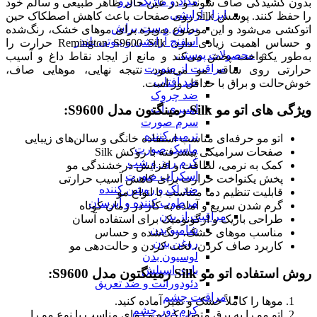
مداد و ماژیک ابرو
بدون کشیدگی صاف شوند و در عین حال ظاهر طبیعی و سالم خود
ابزار آرایشی
را حفظ کنند. پوشش Silk روی صفحات باعث کاهش اصطکاک حین
براش و ست براش
اتوکشی می‌شود و این موضوع به‌ویژه برای موهای خشک، رنگ‌شده
اسفنج آرایشی و بیوتی بلندر
و حساس اهمیت زیادی دارد. Remington S9600 Silk حرارت را
محصولات پوستی
به‌طور یکنواخت پخش می‌کند و مانع از ایجاد نقاط داغ و آسیب
مراقبت از صورت
حرارتی روی ساقه مو می‌شود. نتیجه نهایی، موهایی صاف،
ضد آفتاب
خوش‌حالت و براق با حداقل وز است.
ضد چروک
اسپری آب
ویژگی های اتو مو Silk رمینگتون مدل S9600:
سرم صورت
ترمیم کننده
اتو مو حرفه‌ای مناسب استفاده خانگی و سالن‌های زیبایی
ماسک صورت
صفحات سرامیکی پیشرفته با روکش Silk
کرم روز و شب
کمک به نرمی، لطافت و افزایش درخشندگی مو
اسکراب صورت
پخش یکنواخت حرارت برای کاهش آسیب حرارتی
ضد لک و روشن کننده
قابلیت تنظیم دما متناسب با انواع مو
مرطوب کننده و آبرسان
گرم شدن سریع و آماده به کار در زمان کوتاه
مراقبت از بدن
طراحی باریک و ارگونومیک برای استفاده آسان
شامپو بدن
مناسب موهای خشک، رنگ‌شده و حساس
روغن بدن
کاربرد صاف کردن، لخت کردن و حالت‌دهی مو
لوسیون بدن
بادی اسپلش
روش استفاده اتو مو Silk رمینگتون مدل S9600:
دئودورانت و ضد تعریق
مراقبت چشم
موها را کاملاً خشک و تمیز آماده کنید.
کرم دور چشم
اتو مو را به برق متصل کرده و دمای مناسب با نوع مو را