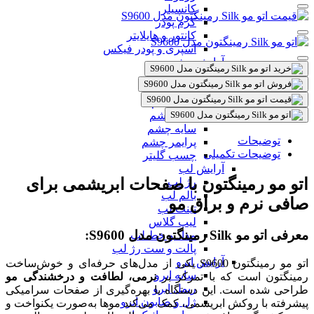
کانسیلر
کرم پودر
کانتور و هایلایتر
اسپری و پودر فیکس
آرایش چشم
ریمل
گلیتر
خط چشم
مداد چشم
سایه چشم
توضیحات
پرایمر چشم
توضیحات تکمیلی
چسب گلیتر
آرایش لب
اتو مو رمینگتون با صفحات ابریشمی برای
رژ لب
بالم لب
صافی نرم و براق مو
تینت لب
لیپ گلاس
معرفی اتو مو Silk رمینگتون مدل S9600:
مداد و خط لب
پالت و ست رژ لب
آرایش ابرو
اتو مو رمینگتون S9600 یکی از مدل‌های حرفه‌ای و خوش‌ساخت
سایه ابرو
رمینگتون است که با تمرکز بر
نرمی، لطافت و درخشندگی مو
ریمل ابرو
طراحی شده است. این دستگاه با بهره‌گیری از صفحات سرامیکی
ژل و صابون ابرو
پیشرفته با روکش ابریشمی، کمک می‌کند موها به‌صورت یکنواخت و