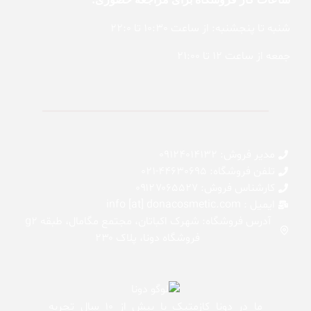
شنبه تا پنجشنبه: از ساعت 10:30 تا 22:0
جمعه از ساعت 12 تا 21:00
مدیر فروش: 09124014132
تلفن فروشگاه: 44630695-021
کارشناس فروش: 0۹۱۲۷۰۶۵۵۲۷
ایمیل : info [at] donacosmetic.com
آدرس فروشگاه: شهرک اکباتان، مجتمع مگامال، طبقه g2
فروشگاه دونا، پلاک ۲۳۰
ما در دونا کازمتیک با بیش از 10 سال تجربه