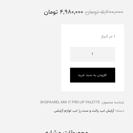
5,200,000
تومان
4,980,000
تومان
1 در انبار
افزودن به سبد خرید
شناسه محصول:
SHOPAAREL MIX IT PRO LIP PALETTE
دسته:
آرایش لب
,
پالت و ست رژ لب
,
لوازم آرایشی
محصولات مشابه