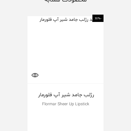
-10%
-31%
رژلب جامد شیر آپ فلورمار
پ
Flormar Sheer Up Lipstick
ilky