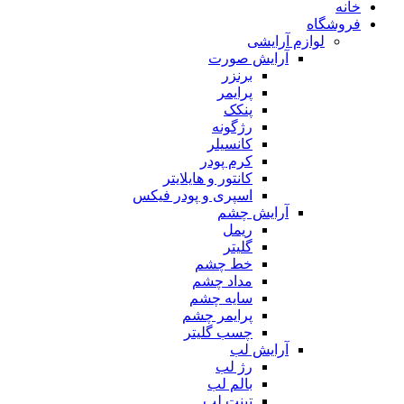
خانه
فروشگاه
لوازم آرایشی
آرایش صورت
برنزر
پرایمر
پنکک
رژگونه
کانسیلر
کرم پودر
کانتور و هایلایتر
اسپری و پودر فیکس
آرایش چشم
ریمل
گلیتر
خط چشم
مداد چشم
سایه چشم
پرایمر چشم
چسب گلیتر
آرایش لب
رژ لب
بالم لب
تینت لب