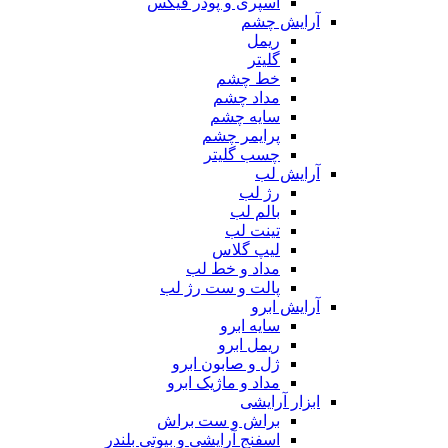
اسپری و پودر فیکس
آرایش چشم
ریمل
گلیتر
خط چشم
مداد چشم
سایه چشم
پرایمر چشم
چسب گلیتر
آرایش لب
رژ لب
بالم لب
تینت لب
لیپ گلاس
مداد و خط لب
پالت و ست رژ لب
آرایش ابرو
سایه ابرو
ریمل ابرو
ژل و صابون ابرو
مداد و ماژیک ابرو
ابزار آرایشی
براش و ست براش
اسفنج آرایشی و بیوتی بلندر