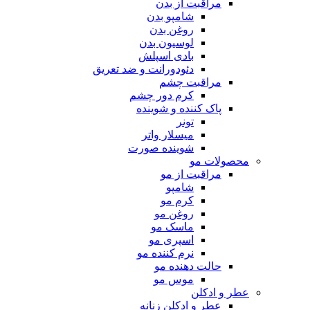
مراقبت از بدن
شامپو بدن
روغن بدن
لوسیون بدن
بادی اسپلش
دئودورانت و ضد تعریق
مراقبت چشم
کرم دور چشم
پاک کننده و شوینده
تونر
میسلار واتر
شوینده صورت
محصولات مو
مراقبت از مو
شامپو
کرم مو
روغن مو
ماسک مو
اسپری مو
نرم کننده مو
حالت دهنده مو
موس مو
عطر و ادکلن
عطر و ادکلن زنانه