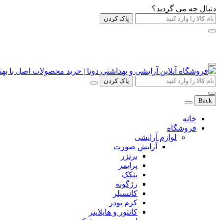
دنبال چه می گردید؟
پاک کردن
پاک کردن
Back
خانه
فروشگاه
لوازم آرایشی
آرایش صورت
برنزر
پرایمر
پنکک
رژگونه
کانسیلر
کرم پودر
کانتور و هایلایتر