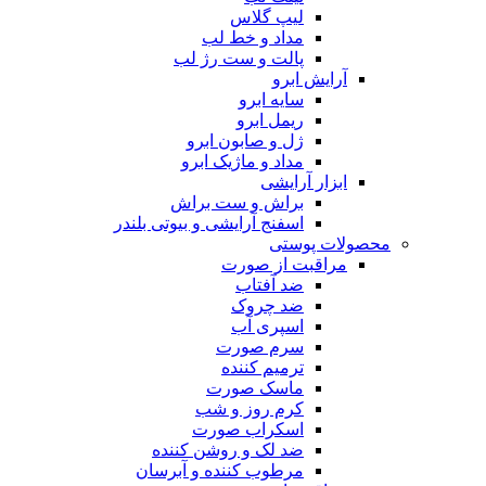
لیپ گلاس
مداد و خط لب
پالت و ست رژ لب
آرایش ابرو
سایه ابرو
ریمل ابرو
ژل و صابون ابرو
مداد و ماژیک ابرو
ابزار آرایشی
براش و ست براش
اسفنج آرایشی و بیوتی بلندر
محصولات پوستی
مراقبت از صورت
ضد آفتاب
ضد چروک
اسپری آب
سرم صورت
ترمیم کننده
ماسک صورت
کرم روز و شب
اسکراب صورت
ضد لک و روشن کننده
مرطوب کننده و آبرسان