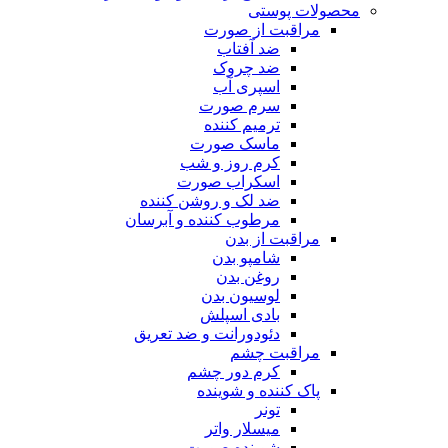
محصولات پوستی
مراقبت از صورت
ضد آفتاب
ضد چروک
اسپری آب
سرم صورت
ترمیم کننده
ماسک صورت
کرم روز و شب
اسکراب صورت
ضد لک و روشن کننده
مرطوب کننده و آبرسان
مراقبت از بدن
شامپو بدن
روغن بدن
لوسیون بدن
بادی اسپلش
دئودورانت و ضد تعریق
مراقبت چشم
کرم دور چشم
پاک کننده و شوینده
تونر
میسلار واتر
شوینده صورت