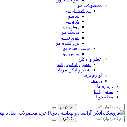
محصولات مو
مراقبت از مو
شامپو
کرم مو
روغن مو
ماسک مو
اسپری مو
نرم کننده مو
حالت دهنده مو
موس مو
عطر و ادکلن
عطر و ادکلن زنانه
عطر و ادکن مردانه
لوازم برقی
برندها
درباره ما
تماس با ما
مجله دونا
پاک کردن
پاک کردن