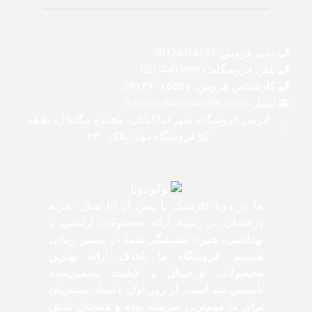
مدیر فروش: 09124014132
تلفن فروشگاه: 44630695-021
کارشناس فروش: 0۹۱۲۷۰۶۵۵۲۷
ایمیل : info [at] donacosmetic.com
آدرس فروشگاه: شهرک اکباتان، مجتمع مگامال، طبقه
g2 فروشگاه دونا، پلاک ۲۳۰
ما در دونا کازمتیک با بیش از 10 سال تجربه
درخشان در زمینه ارائه محصولات آرایشی و
بهداشتی، همراه همیشگی شما در مسیر زیبایی
هستیم. فروشگاه ما باهدف ارائه بهترین
محصولات اورجینال و کیفیت تضمین‌شده
تأسیس شد است. از روز اول، اعتماد مشتریان
برای ما مهم‌ترین سرمایه بوده و همچنان تلاش