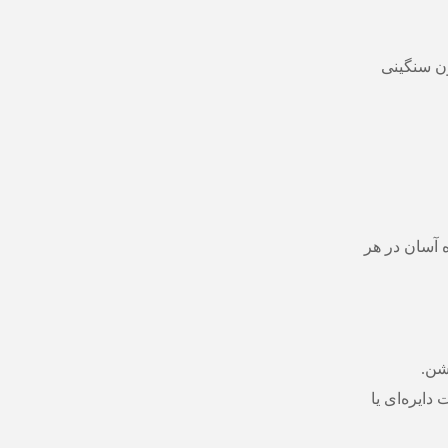
ون سنگینی
 آسان در هر
شن.
رکات دایره‌ای یا