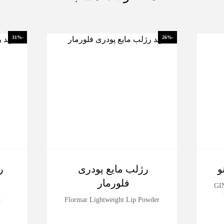
-31%
-26%
و
رژلب مایع پودری
ر
فلورمار
GIN
k
Flormar Lightweight Lip Powder