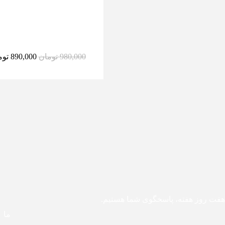
980,000
تومان
890,000
توم
هفت روز هفته، پاسخگوی شما هستیم.