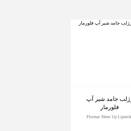
-10%
ژلب جامد شیر آپ
پرایمر آبرسان و شف
فلورمار
کننده مک
MAC Studio Radiance
Flormar Sheer Up Lipstic
turizing + Illuminating Silky
Primer