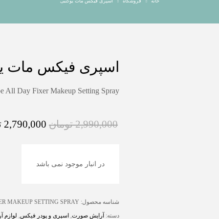
خانه
فروشگاه
اسپری فیکس مات یوکنبی
اسپری فیکس مات یو
e All Day Fixer Makeup Setting Spray
2,990,000
تومان
2,790,000
ت
در انبار موجود نمی باشد
شناسه محصول:
ER MAKEUP SETTING SPRAY
دسته:
آرایش صورت
,
اسپری و پودر فیکس
,
لوازم آ