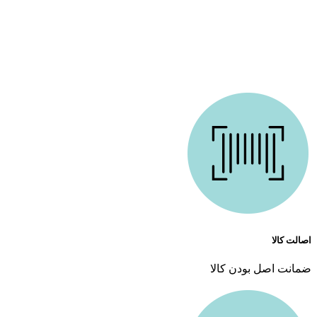
ما در دونا کازمتیک با بیش از 10 سال تجربه درخشان در زمینه ارائه محصولات آرایشی و بهداشتی،
همراه همیشگی شما در مسیر زیبایی هستیم. فروشگاه ما باهدف ارائه بهترین محصولات اورجینال
و کیفیت تضمین‌شده تأسیس شد است. از روز اول، اعتماد مشتریان برای ما مهم‌ترین سرمایه بوده
و همچنان تلاش می‌کنیم تا با ارائه خدماتی فراتر از انتظار، این اعتماد را حفظ کنیم.
اصالت کالا
ضمانت اصل بودن کالا