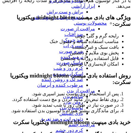
یا در کنار لوسیون هم‌خانواده، ماندگاری و شدت رایحه را افزایش
مداد و ماژیک ابرو
می‌دهد.
ابزار آرایشی
براش و ست براش
ویژگی های بادی میست midnight bloom ویکتوریا
اسفنج آرایشی و بیوتی بلندر
محصولات پوستی
سکرت:
مراقبت از صورت
ضد آفتاب
رایحه گرم و گلی چوبی
ضد چروک
مناسب استفاده شبانه و فصول خنک
اسپری آب
بافت سبک و غیرچسبنده
سرم صورت
پخش بوی ملایم و دلنشین
ترمیم کننده
قابل استفاده روزانه یا مجلسی
ماسک صورت
امکان لایه‌سازی با لوسیون بدن
کرم روز و شب
اسکراب صورت
روش استفاده بادی میست midnight bloom ویکتوریا
ضد لک و روشن کننده
سکرت:
مرطوب کننده و آبرسان
مراقبت از بدن
پس از استحمام روی پوست تمیز اسپری شود.
شامپو بدن
روی نقاط نبض‌دار مانند گردن و مچ دست استفاده گردد.
روغن بدن
در صورت نیاز در طول روز یا شب تمدید شود.
لوسیون بدن
برای ماندگاری بیشتر همراه با لوسیون بدن استفاده شود.
بادی اسپلش
دئودورانت و ضد تعریق
خرید بادی میست midnight bloom ویکتوریا سکرت
مراقبت چشم
کرم دور چشم