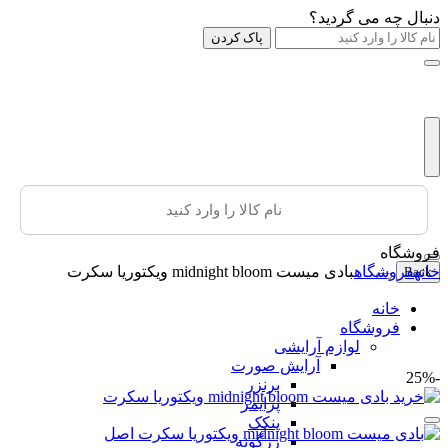
دنبال چه می گردید؟
پاک کردن
فروشگاه
خانه
فروشگاه
بادی میست midnight bloom ویکتوریا سکرت
Back
خانه
فروشگاه
لوازم آرایشی
آرایش صورت
-25%
برنزر
پرایمر
پنکک
رژگونه