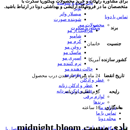
برای مشاوره رایگان و خرید محصولات ویکتوریا سکرت با
پاک کننده و شوینده
متخصصان ما در فروشگاه آرایشی و بهداشتی دونا در ارتباط باشید.
تونر
میسلار واتر
تماس با دونا
شوینده صورت
محصولات مو
برند
ویکتوریا سکرت
مراقبت از مو
شامپو
کرم مو
جنسیت
خانمان
روغن مو
ماسک مو
اسپری مو
کشور سازنده
آمریکا
نرم کننده مو
حالت دهنده مو
موس مو
تاریخ انقضا
24 ماه پس از باز شدن درب محصول
عطر و ادکلن
عطر و ادکلن زنانه
عطر و ادکن مردانه
رایحه
گرم, لطیف و زنانه
لوازم برقی
برندها
ماندگاری
16 ساعته
درباره ما
تماس با ما
مجله دونا
بادی میست midnight bloom