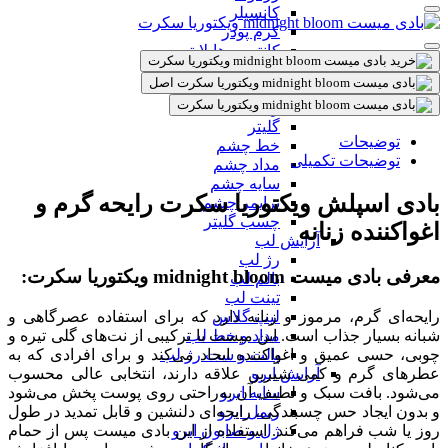
کانسیلر
کرم پودر
کانتور و هایلایتر
اسپری و پودر فیکس
آرایش چشم
ریمل
گلیتر
توضیحات
خط چشم
توضیحات تکمیلی
مداد چشم
سایه چشم
بادی اسپلش ویکتوریا سکرت رایحه گرم و
پرایمر چشم
چسب گلیتر
اغواکننده زنانه
آرایش لب
رژ لب
معرفی بادی میست midnight bloom ویکتوریا سکرت:
بالم لب
تینت لب
رایحه‌ای گرم، مرموز و زنانه دارد که برای استفاده عصرگاهی و
لیپ گلاس
شبانه بسیار جذاب است. این میست با ترکیبی از نت‌های گلی تیره و
مداد و خط لب
چوبی، حسی عمیق و اغواکننده ایجاد می‌کند و برای افرادی که به
پالت و ست رژ لب
عطرهای گرم و کمی شیرین علاقه دارند، انتخابی عالی محسوب
آرایش ابرو
می‌شود. بافت سبک و لطیف آن به‌راحتی روی پوست پخش می‌شود
سایه ابرو
و بدون ایجاد حس چسبندگی، رایحه‌ای دلنشین و قابل تمدید در طول
ریمل ابرو
روز یا شب فراهم می‌کند. استفاده از این بادی میست پس از حمام
ژل و صابون ابرو