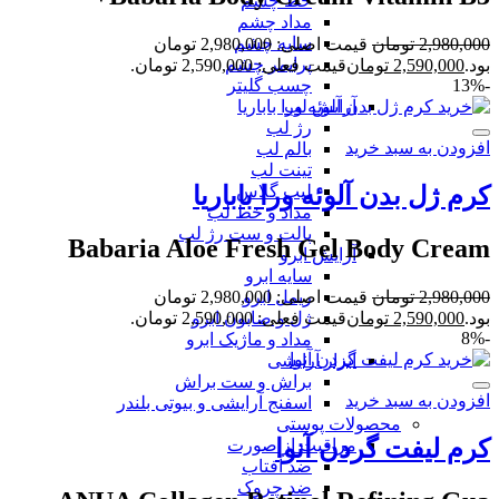
خط چشم
مداد چشم
سایه چشم
2,980,000
تومان
قیمت اصلی: 2,980,000 تومان
پرایمر چشم
بود.
2,590,000
تومان
قیمت فعلی: 2,590,000 تومان.
چسب گلیتر
-13%
آرایش لب
رژ لب
افزودن به سبد خرید
بالم لب
تینت لب
لیپ گلاس
کرم ژل بدن آلوئه ورا باباریا
مداد و خط لب
پالت و ست رژ لب
Babaria Aloe Fresh Gel Body Cream
آرایش ابرو
سایه ابرو
ریمل ابرو
2,980,000
تومان
قیمت اصلی: 2,980,000 تومان
ژل و صابون ابرو
بود.
2,590,000
تومان
قیمت فعلی: 2,590,000 تومان.
-8%
مداد و ماژیک ابرو
ابزار آرایشی
براش و ست براش
افزودن به سبد خرید
اسفنج آرایشی و بیوتی بلندر
محصولات پوستی
کرم لیفت گردن آنوا
مراقبت از صورت
ضد آفتاب
ضد چروک