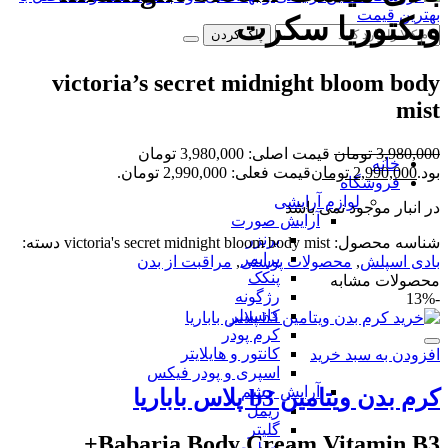
ویکتوریا سکرت
پاک کردن
victoria’s secret midnight bloom body
mist
3,980,000
تومان
قیمت اصلی: 3,980,000 تومان
خانه
بود.
2,990,000
تومان
قیمت فعلی: 2,990,000 تومان.
فروشگاه
لوازم آرایشی
در انبار موجود نمی باشد
آرایش صورت
برنزر
شناسه محصول:
victoria's secret midnight bloom body mist
دسته:
پرایمر
بادی اسپلش
,
محصولات پوستی
,
مراقبت از بدن
پنکک
محصولات مشابه
رژگونه
-13%
کانسیلر
کرم پودر
کانتور و هایلایتر
افزودن به سبد خرید
اسپری و پودر فیکس
آرایش چشم
کرم بدن ویتامین b3 پلاس باباریا
ریمل
گلیتر
Babaria Body Cream Vitamin B3+