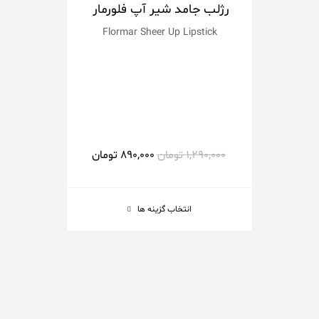
رژلب جامد شیر آپ فلورمار
پ
Flormar Sheer Up Lipstick
ilky
1,290,000
تومان
890,000
تومان
انتخاب گزینه ها