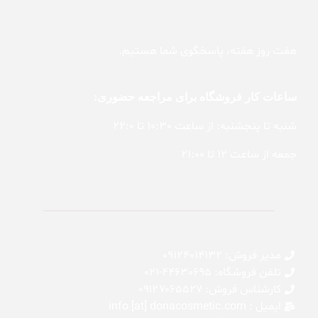
هفت روز هفته، پاسخگوی شما هستیم.
ساعات کار فروشگاه برای مراجعه حضوری:
شنبه تا پنجشنبه: از ساعت 10:30 تا 22:0
جمعه از ساعت 12 تا 21:00
مدیر فروش: 09124014132
تلفن فروشگاه: 44630695-021
کارشناس فروش: 0۹۱۲۷۰۶۵۵۲۷
ایمیل : info [at] donacosmetic.com