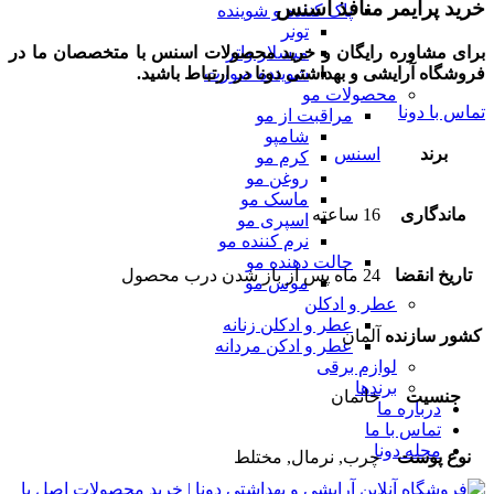
خرید پرایمر منافذ اسنس
پاک کننده و شوینده
تونر
برای مشاوره رایگان و خرید محصولات اسنس با متخصصان ما در
میسلار واتر
فروشگاه آرایشی و بهداشتی دونا در ارتباط باشید.
شوینده صورت
محصولات مو
تماس با دونا
مراقبت از مو
شامپو
برند
اسنس
کرم مو
روغن مو
ماسک مو
ماندگاری
16 ساعته
اسپری مو
نرم کننده مو
حالت دهنده مو
تاریخ انقضا
24 ماه پس از باز شدن درب محصول
موس مو
عطر و ادکلن
عطر و ادکلن زنانه
کشور سازنده
آلمان
عطر و ادکن مردانه
لوازم برقی
برندها
جنسیت
خانمان
درباره ما
تماس با ما
مجله دونا
نوع پوست
چرب, نرمال, مختلط