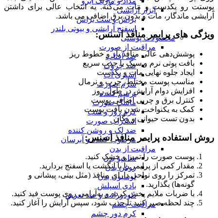
مداد و ماژیک ابرو
پوستت رو یکدست و مات می‌کنه. یه انتخاب عالی برای داشتن
ابزار آرایشی
آرایشی ماندگار، مات و بدون برق اضافی می باشد.
براش و ست براش
اسفنج آرایشی و بیوتی بلندر
ویژگی های پرایمر منافذ اسنس:
محصولات پوستی
مراقبت از صورت
پوشش‌دهی عالی منافذ باز و خطوط ریز
ضد آفتاب
بافت پوتی نرم و سبک با جذب سریع
ضد چروک
ایجاد جلوه نهایی مات و یکدست
اسپری آب
مناسب پوست مختلط، چرب و نرمال
سرم صورت
افزایش دوام آرایش در طول روز
ترمیم کننده
کنترل برق و چربی اضافی پوست
ماسک صورت
کمک به یکنواخت شدن بافت پوست
کرم روز و شب
بدون تست حیوانی و وگان
اسکراب صورت
ضد لک و روشن کننده
روش استفاده پرایمر منافذ اسنس:
مرطوب کننده و آبرسان
مراقبت از بدن
پوست صورت را تمیز و خشک کنید.
شامپو بدن
مقدار کمی از پرایمر را با انگشت یا اسفنج بردارید.
روغن بدن
تمرکز را روی نواحی دارای منافذ (مثل بینی، پیشانی و
لوسیون بدن
گونه‌ها) بگذارید.
بادی اسپلش
با ضربات ملایم پخش کرده و به‌آرامی روی پوست فید کنید.
دئودورانت و ضد تعریق
چند لحظه صبر کنید تا جذب شود، سپس آرایش را آغاز کنید.
مراقبت چشم
کرم دور چشم