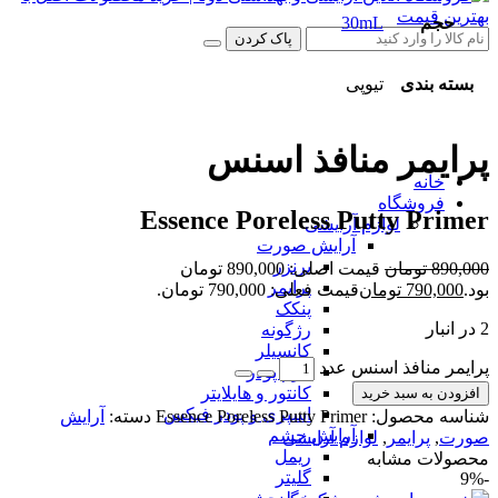
حجم
30mL
پاک کردن
بسته بندی
تیوپی
پرایمر منافذ اسنس
خانه
فروشگاه
Essence Poreless Putty Primer
لوازم آرایشی
آرایش صورت
برنزر
890,000
تومان
قیمت اصلی: 890,000 تومان
پرایمر
بود.
790,000
تومان
قیمت فعلی: 790,000 تومان.
پنکک
2 در انبار
رژگونه
کانسیلر
پرایمر منافذ اسنس عدد
کرم پودر
کانتور و هایلایتر
افزودن به سبد خرید
اسپری و پودر فیکس
شناسه محصول:
Essence Poreless Putty Primer
دسته:
آرایش
آرایش چشم
صورت
,
پرایمر
,
لوازم آرایشی
ریمل
محصولات مشابه
گلیتر
-9%