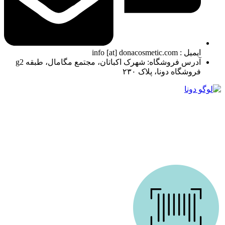
ایمیل : info [at] donacosmetic.com
آدرس فروشگاه: شهرک اکباتان، مجتمع مگامال، طبقه g2
فروشگاه دونا، پلاک ۲۳۰
ما در دونا کازمتیک با بیش از 10 سال تجربه درخشان در زمینه ارائه محصولات آرایشی و بهداشتی،
همراه همیشگی شما در مسیر زیبایی هستیم. فروشگاه ما باهدف ارائه بهترین محصولات اورجینال
و کیفیت تضمین‌شده تأسیس شد است. از روز اول، اعتماد مشتریان برای ما مهم‌ترین سرمایه بوده
و همچنان تلاش می‌کنیم تا با ارائه خدماتی فراتر از انتظار، این اعتماد را حفظ کنیم.