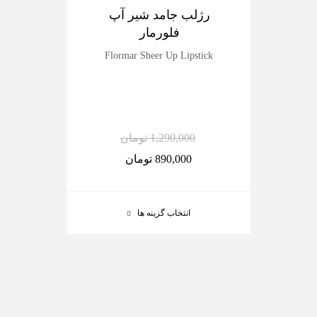
رژلب جامد شیر آپ
پر
فلورمار
Flormar Sheer Up Lipstick
ilky
1,290,000
تومان
890,000
تومان
انتخاب گزینه ها