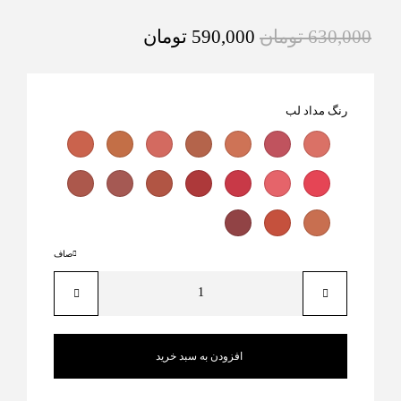
630,000
تومان
590,000
تومان
رنگ مداد لب
صاف
افزودن به سبد خرید