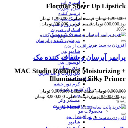
اسپری آب
Flormar Sheer Up Lipstick
سرم صورت
ترمیم کننده
1,290,000
تومان
قیمت اصلی: 1,290,000 تومان
ماسک صورت
بود.
890,000
تومان
قیمت فعلی: 890,000 تومان.
کرم روز و شب
-10%
اسکراب صورت
ضد لک و روشن کننده
مرطوب کننده و آبرسان
افزودن به سبد خرید
مراقبت از بدن
شامپو بدن
پرایمر آبرسان و شفاف کننده مک
روغن بدن
لوسیون بدن
بادی اسپلش
MAC Studio Radiance Moisturizing +
دئودورانت و ضد تعریق
Illuminating Silky Primer
مراقبت چشم
کرم دور چشم
پاک کننده و شوینده
9,900,000
تومان
قیمت اصلی: 9,900,000 تومان
تونر
بود.
8,900,000
تومان
قیمت فعلی: 8,900,000 تومان.
میسلار واتر
-10%
شوینده صورت
محصولات مو
مراقبت از مو
افزودن به سبد خرید
شامپو
کرم مو