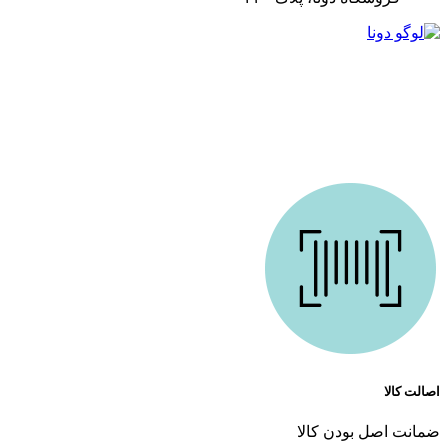
ما در دونا کازمتیک با بیش از 10 سال تجربه درخشان در زمینه ارائه محصولات آرایشی و بهداشتی،
همراه همیشگی شما در مسیر زیبایی هستیم. فروشگاه ما باهدف ارائه بهترین محصولات اورجینال
و کیفیت تضمین‌شده تأسیس شد است. از روز اول، اعتماد مشتریان برای ما مهم‌ترین سرمایه بوده
و همچنان تلاش می‌کنیم تا با ارائه خدماتی فراتر از انتظار، این اعتماد را حفظ کنیم.
اصالت کالا
ضمانت اصل بودن کالا