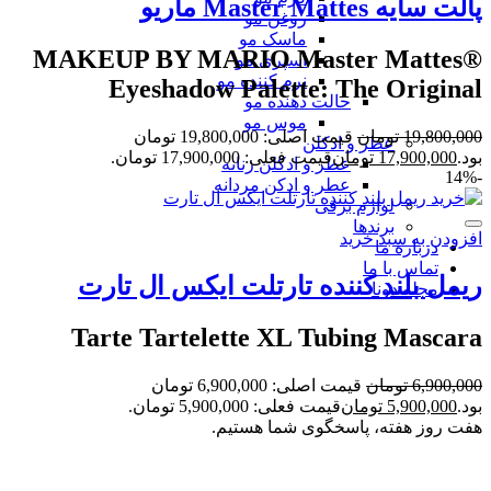
پالت سایه Master Mattes ماریو
روغن مو
ماسک مو
MAKEUP BY MARIO Master Mattes®
اسپری مو
نرم کننده مو
Eyeshadow Palette: The Original
حالت دهنده مو
موس مو
19,800,000
تومان
قیمت اصلی: 19,800,000 تومان
عطر و ادکلن
بود.
17,900,000
تومان
قیمت فعلی: 17,900,000 تومان.
عطر و ادکلن زنانه
-14%
عطر و ادکن مردانه
لوازم برقی
برندها
افزودن به سبد خرید
درباره ما
تماس با ما
ریمل بلند کننده تارتلت ایکس ال تارت
مجله دونا
Tarte Tartelette XL Tubing Mascara
6,900,000
تومان
قیمت اصلی: 6,900,000 تومان
بود.
5,900,000
تومان
قیمت فعلی: 5,900,000 تومان.
هفت روز هفته، پاسخگوی شما هستیم.
ساعات کار فروشگاه برای مراجعه حضوری:
شنبه تا
پنجشنبه: از ساعت 10:30 تا 22:0 جمعه از ساعت 12