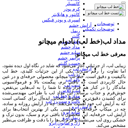
کانسیلر
کرم پودر
کانتور و هایلایتر
اسپری و پودر فیکس
توضیحات
آرایش چشم
توضیحات تکمیلی
ریمل
گلیتر
مداد لب(خط لب) بادوام میچانو
خط چشم
مداد چشم
سایه چشم
معرفی خط لب میچانو:
پرایمر چشم
چسب گلیتر
زیبایی لب، از جزئیاتی آغاز می‌شود که شاید در نگاه اول دیده نشود،
آرایش لب
اما تفاوت را رقم می‌زند. یکی از این جزئیات کلیدی، خط لب
رژ لب
باکیفیت و دقیق است. خط لب میچانو، محصولی حرفه‌ای و در عین
بالم لب
حال کاربردی است که بافتی نرم، پیگمنت بالا و فرمولاسیونی
تینت لب
ماندگار را در کنار هم قرار داده تا شما را به لب‌هایی بی‌نقص،
لیپ گلاس
خوش‌فرم و جذاب برساند. این مداد لب با طراحی مهندسی‌شده
مداد و خط لب
برای کشیدن دقیق‌ترین خطوط، انتخابی ایده‌آل برای کسانی است
پالت و ست رژ لب
که به آرایش لب خود اهمیت می‌دهند؛ چه در آرایش روزانه و ساده،
آرایش ابرو
چه در میکاپ حرفه‌ای و مجلسی. یکی از بهترین انتخاب‌ها برای
سایه ابرو
آرایش لب حرفه‌ایه. این محصول با بافتی نرم و سبک، بدون ترک و
ریمل ابرو
خشکی روی لب می‌نشیند و فرم لب‌ها را با دقت و ظرافت بی‌نظیر
ژل و صابون ابرو
مشخص می‌کند.