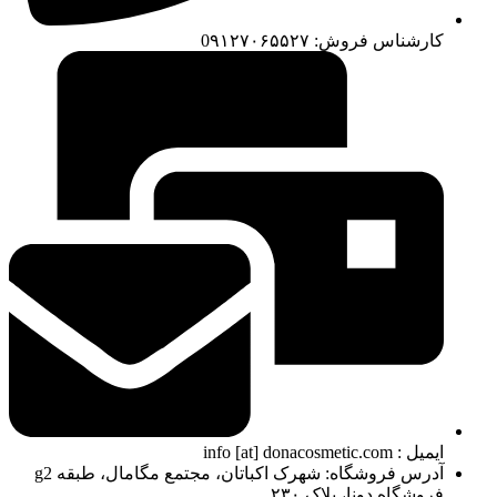
کارشناس فروش: 0۹۱۲۷۰۶۵۵۲۷
ایمیل : info [at] donacosmetic.com
آدرس فروشگاه: شهرک اکباتان، مجتمع مگامال، طبقه g2
فروشگاه دونا، پلاک ۲۳۰