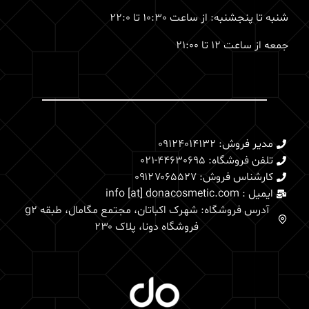
شنبه تا پنجشنبه: از ساعت 10:30 تا 22:0
جمعه از ساعت 12 تا 21:00
مدیر فروش: 09124014132
تلفن فروشگاه: 44630695-021
کارشناس فروش: 0۹۱۲۷۰۶۵۵۲۷
ایمیل : info [at] donacosmetic.com
آدرس فروشگاه: شهرک اکباتان، مجتمع مگامال، طبقه g2
فروشگاه دونا، پلاک ۲۳۰