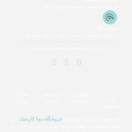
در زمینه آرایشی، پوستی، مویی و ادکلن
تعویض کالا
به دلیل شکستگی، آسیب‌دیدگی یا خرابی محصول
ما را در شبکه های اجتماعی دنبال کنید
قوانین و
روش های
سوالات
حریم
مقررات
ارسال
متداول
خصوصی
کلیه حقوق این سایت متعلق به
فروشگاه دونا کازمتیک
می
باشد . استفاده از مطالب سایت جهت مقاصد غیرتجاری با