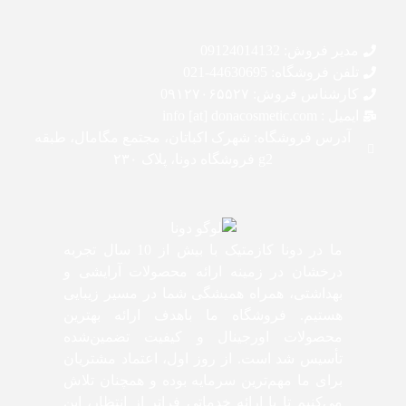
مدیر فروش: 09124014132
تلفن فروشگاه: 44630695-021
کارشناس فروش: 0۹۱۲۷۰۶۵۵۲۷
ایمیل : info [at] donacosmetic.com
آدرس فروشگاه: شهرک اکباتان، مجتمع مگامال، طبقه
g2 فروشگاه دونا، پلاک ۲۳۰
ما در دونا کازمتیک با بیش از 10 سال تجربه
درخشان در زمینه ارائه محصولات آرایشی و
بهداشتی، همراه همیشگی شما در مسیر زیبایی
هستیم. فروشگاه ما باهدف ارائه بهترین
محصولات اورجینال و کیفیت تضمین‌شده
تأسیس شد است. از روز اول، اعتماد مشتریان
برای ما مهم‌ترین سرمایه بوده و همچنان تلاش
می‌کنیم تا با ارائه خدماتی فراتر از انتظار، این