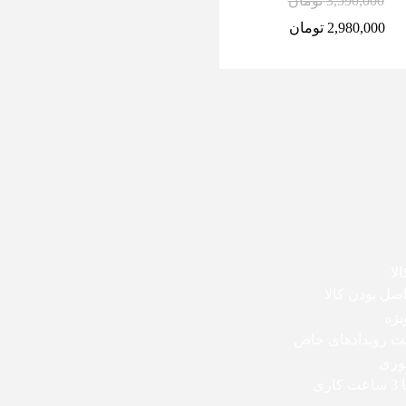
3,590,000
تومان
3,590,000
تومان
2,980,000
تومان
2,980,000
تومان
لا
ل بودن کالا
یژه
بت رویدادهای خاص
وری
اری