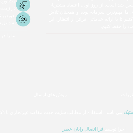
مشاوره
یس شد است. از روز اول، اعتماد مشتریان
در زمینه
ی ما مهم‌ترین سرمایه بوده و همچنان تلاش
تعویض کا
نیم تا با ارائه خدماتی فراتر از انتظار، این
به دلیل
اد را حفظ کنیم.
ما را در
قررات
روش های ارسال
متیک
می باشد . استفاده از مطالب سایت جهت مقاصد غیرتجاری با ذکر 
اجرا توسط
فرا اتصال رایان عصر