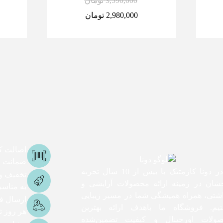
3,590,000
تومان
2,980,000
تومان
اصالت کا
ضمانت اص
ما در دونا کازمتیک با بیش از 10 سال تجربه
تخفیف و
شان در زمینه ارائه محصولات آرایشی و
به مناس
اشتی، همراه همیشگی شما در مسیر زیبایی
ارسال ف
یم. فروشگاه ما باهدف ارائه بهترین
هر روز تا 3 ساعت ک
ولات اورجینال و کیفیت تضمین‌شده