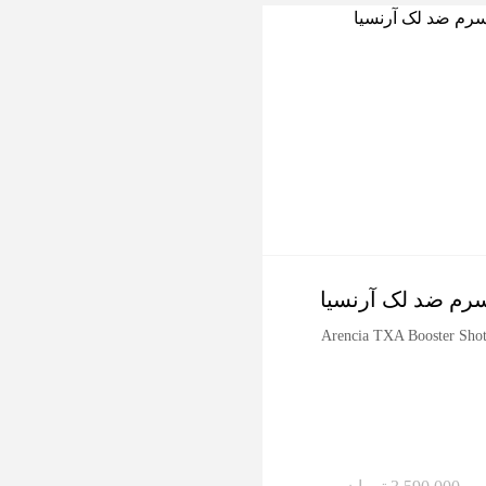
-17%
رم ضد لک آرنسیا
سرم لایه بردار
گلیکولیک آرنسیا
Arencia TXA Booster Sho
cia Eraser Shot Glycolic Acid
Booster