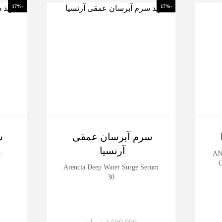
-17%
-17%
سرم آبرسان عمقی
س
آرنسیا
t
ANU
G
Arencia Deep Water Surge Serum
30