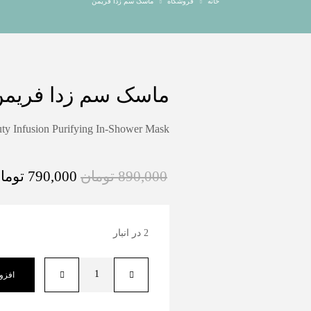
خانه
فروشگاه
ماسک سم زدا فریمن
ماسک سم زدا فریم
ty Infusion Purifying In-Shower Mask
890,000
تومان
790,000
توما
2 در انبار
افزو