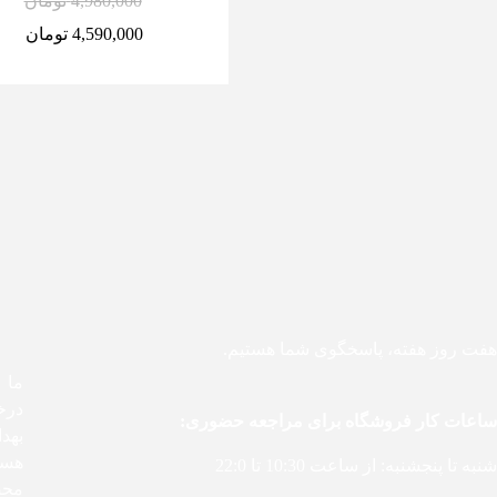
4,980,000
تومان
4,590,000
تومان
هفت روز هفته، پاسخگوی شما هستیم.
درخ
ساعات کار فروشگاه برای مراجعه حضوری:
بهد
هست
شنبه تا پنجشنبه: از ساعت 10:30 تا 22:0
محص