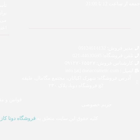
جمعه از ساعت 12 تا 21:00
تأس
برا
می‌ک
اعتم
مدیر فروش: 09124014132
تلفن فروشگاه: 44630695-021
کارشناس فروش: 0۹۱۲۷۰۶۵۵۲۷
ایمیل : info [at] donacosmetic.com
آدرس فروشگاه: شهرک اکباتان، مجتمع مگامال، طبقه
g2 فروشگاه دونا، پلاک ۲۳۰
قوانین و م
حریم خصوصی
کلیه حقوق این سایت متعلق به
فروشگاه دونا کاز